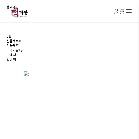
선물세트
선물세트
이바지&예단
답례떡
일반떡